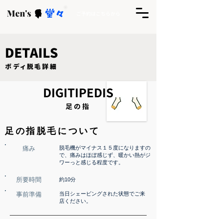
ご予約はこちらから
DETAILS​
​ボディ脱毛詳細
DIGITIPEDIS
​足の指
足の指脱毛について
​痛み
​脱毛機がマイナス１５度になりますの
で、痛みはほぼ感じず、
​暖かい熱がジ
ワーっと感じる程度です。
​所要時間
​約10分
​事前準備
​当日シェービングされた状態でご来
店ください。