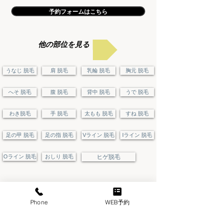
予約フォームはこちら
他の部位を見る
うなじ 脱毛
肩 脱毛
乳輪 脱毛
胸元 脱毛
へそ 脱毛
腹 脱毛
背中 脱毛
うで 脱毛
わき脱毛
手 脱毛
太もも 脱毛
すね 脱毛
足の甲 脱毛
足の指 脱毛
Vライン 脱毛
Iライン 脱毛
Oライン 脱毛
おしり 脱毛
ヒゲ脱毛
​メンズ堂々
Phone
WEB予約