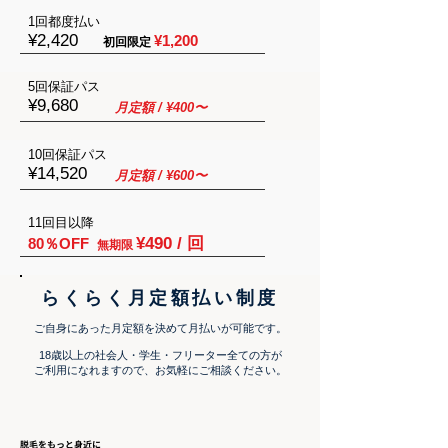
​1回都度払い
¥2,420
¥1,200
A
初回限定
​5回保証パス
¥9,680
​月定額 / ¥400〜
​10回保証パス
¥14,520
​月定額 / ¥600〜
11回目以降
¥490 / 回
80％OFF
M
無期限
らくらく月定額払い制度​
ご自身にあった月定額を決めて
月払いが可能です。
18歳以上の社会人・学生・フリーター全ての方が
​ご利用になれますので、お気軽にご相談ください。
​脱毛をもっと身近に