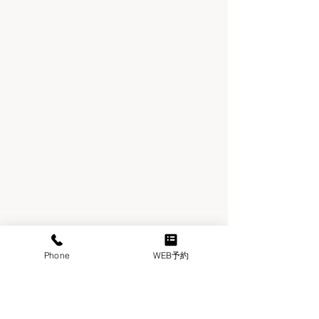
​住所
大阪府大阪市北区豊崎3-10-2
​アイアンドエフ梅田ビル10階(1003)
Phone
WEB予約
050-1744-1766
​電話番号
​Instagram