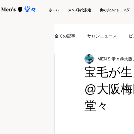
ホーム
メンズ特化脱毛
歯のホワイトニング
全ての記事
サロンニュース
ビ
MEN'S 堂々@大
宝毛が生
@大阪梅
堂々