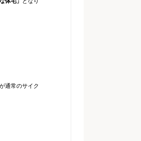
な体毛」
となり
が通常のサイク