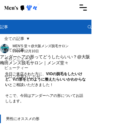
ご予約はこちらから
記事
全ての記事
MEN'S 堂々@大阪メンズ脱毛サロン
全ての記事
2019年12月10日
アンダーヘアの形ってどうしたらいい？@大阪
サロンニュース
梅田メンズ脱毛サロン｜メンズ堂々
ビューティー
先日ご来店された方に、
VIOの脱毛をしたいけ
サロン営業おしらせ
ど、Vの形をどのように整えたらいいかわからな
い
とご相談いただきました！
そこで、今回はアンダーヘアの形についてお話
しします。
男性にオススメの形