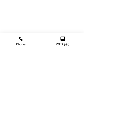
Phone
WEB予約
コメント
コメントを追加…
脱毛当日のお風呂の入り
メンズ脱毛で1
方大丈夫？脱毛時は気を
位は顔！？
つけたいお風呂！
​メンズ堂々