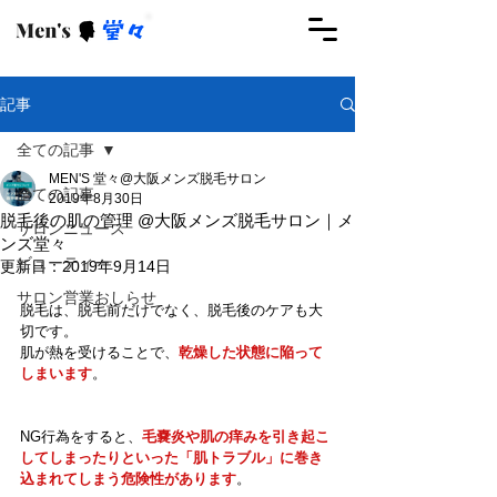
ご予約はこちらから
記事
全ての記事
MEN'S 堂々@大阪メンズ脱毛サロン
全ての記事
2019年8月30日
脱毛後の肌の管理 @大阪メンズ脱毛サロン｜メ
サロンニュース
ンズ堂々
ビューティー
更新日：
2019年9月14日
サロン営業おしらせ
脱毛は、脱毛前だけでなく、脱毛後のケアも大
切です。
肌が熱を受けることで、
乾燥した状態に陥って
しまいます
。
NG行為をすると、
毛嚢炎や肌の痒みを引き起こ
してしまったりといった「肌トラブル」に巻き
込まれてしまう危険性があります
。