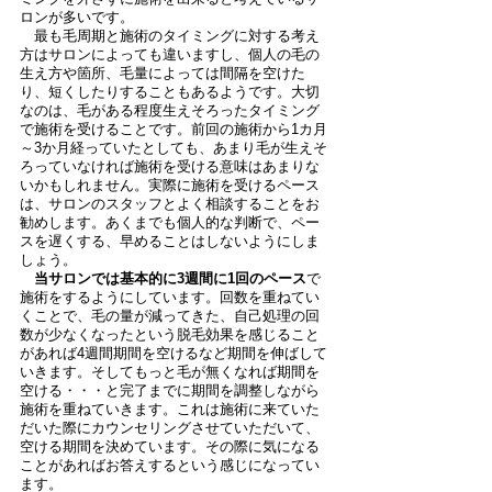
ロンが多いです。
　最も毛周期と施術のタイミングに対する考え
方はサロンによっても違いますし、個人の毛の
生え方や箇所、毛量によっては間隔を空けた
り、短くしたりすることもあるようです。大切
なのは、毛がある程度生えそろったタイミング
で施術を受けることです。前回の施術から1カ月
～3か月経っていたとしても、あまり毛が生えそ
ろっていなければ施術を受ける意味はあまりな
いかもしれません。実際に施術を受けるペース
は、サロンのスタッフとよく相談することをお
勧めします。あくまでも個人的な判断で、ペー
スを遅くする、早めることはしないようにしま
しょう。
当サロンでは基本的に3週間に1回のペース
で
施術をするようにしています。回数を重ねてい
くことで、毛の量が減ってきた、自己処理の回
数が少なくなったという脱毛効果を感じること
があれば4週間期間を空けるなど期間を伸ばして
いきます。そしてもっと毛が無くなれば期間を
空ける・・・と完了までに期間を調整しながら
施術を重ねていきます。これは施術に来ていた
だいた際にカウンセリングさせていただいて、
空ける期間を決めています。その際に気になる
ことがあればお答えするという感じになってい
ます。