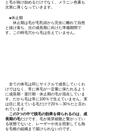
と毛が抜け始めるだけでなく、メラニン色素も
次第に薄くなっていきます。
　●休止期
　　休止期は毛が毛乳頭から完全に離れて自然
と抜け落ち、次の成長期に向けた準備期間で　
す。この時毛穴から毛は生えていません。
　全ての体毛は同じサイクルで成長していくわ
けではなく、常に体毛が一定量に保たれるよう
に成長期・退行期・休止期の毛が混在していま
す。だから毛は常に100％で生えていません。実
は目に見えている毛だけで20％～30％だと言わ
れています。
この3つの中で脱毛の効果を得られるのは、成
長期の毛
だけです。毛が発芽細胞と繋がってい
る状態でないと、レーザーや光を照射しても熱
を毛根の組織まで届けられないのです。