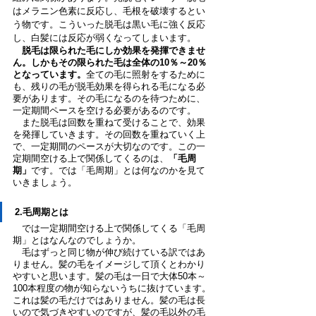
はメラニン色素に反応し、毛根を破壊するとい
う物です。こういった脱毛は黒い毛に強く反応
し、白髪には反応が弱くなってしまいます。
脱毛は限られた毛にしか効果を発揮できませ
ん。しかもその限られた毛は全体の10％～20％
となっています。
全ての毛に照射をするために
も、残りの毛が脱毛効果を得られる毛になる必
要があります。その毛になるのを待つために、
一定期間ペースを空ける必要があるのです。
　また脱毛は回数を重ねて受けることで、効果
を発揮していきます。その回数を重ねていく上
で、一定期間のペースが大切なのです。この一
定期間空ける上で関係してくるのは、
「毛周
期」
です。では「毛周期」とは何なのかを見て
いきましょう。
2.毛周期とは
　では一定期間空ける上で関係してくる「毛周
期」とはなんなのでしょうか。
　毛はずっと同じ物が伸び続けている訳ではあ
りません。髪の毛をイメージして頂くとわかり
やすいと思います。髪の毛は一日で大体50本～
100本程度の物が知らないうちに抜けています。
これは髪の毛だけではありません。髪の毛は長
いので気づきやすいのですが、髪の毛以外の毛