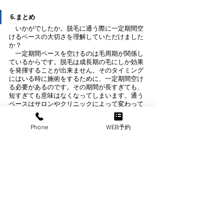
6.まとめ
　いかがでしたか。脱毛に通う際に一定期間空
けるペースの大切さを理解していただけました
か？
　一定期間ペースを空けるのは毛周期が関係し
ているからです。脱毛は成長期の毛にしか効果
を発揮することが出来ません。そのタイミング
にはいる時に施術をするために、一定期間空け
る必要があるのです。その期間が長すぎても、
短すぎても意味はなくなってしまいます。通う
ペースはサロンやクリニックによって変わって
きます。通うサロンやクリニックのスタッフと
相談して、決められたペースを守るようにしま
Phone
WEB予約
しょう。絶対に個人で判断しないようにしてく
ださい。
　サロン脱毛を成功させる為には、焦らずじっ
くりと取り組む姿勢が大切です。効率よく施術
効果を得るためには、サロンに案内された通り
の間隔で施術を受けていく必要があります。長
期戦にはなりますが、結果的にはそれが脱毛を
早く完了させることに繋がります。何かしらの
事情で施術間隔を空けざるを得なくなった時な
ど、何か不安なことがあったらすぐにサロンに
スタッフに相談してみることをお勧めします。