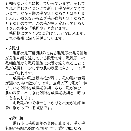
も知らないうちに抜けていっています。そして
それと同じタイミングで新しい毛が生えてきて
います。だから髪の毛が無くなることはありま
せんし、残念ながらムダ毛が自然と無くなるこ
ともないのです。この毛が生え変わっているサ
イクルの事を「毛周期」と言います。
　毛周期は大きく3つに分けることが出来ます。
これが脱毛に深く関係しています。
●成長期
　　毛根の最下部(毛球)にある毛乳頭の毛母細胞
が分裂を繰り返している段階です。毛乳頭　の
毛細血管から毛母細胞に栄養が送られることで
毛が成長し、少しずつ肌の表面に向かっ　て押
し上げられます。
　　成長期の毛は最も根が深く、毛の黒い色素
が濃いのも特徴の1つです。皮膚の下で毛が　伸
びている段階を成長期前期、さらに毛が伸びて
肌の表面に出てきた段階を成長期後期と　呼ぶ
こともあります。
　　毛周期の中で唯一しっかりと根元が毛細血
管に繋がっている状態です。
　●退行期
　　退行期は毛母細胞の分裂が止まり、毛が毛
乳頭から離れ始める段階です。退行期になる　