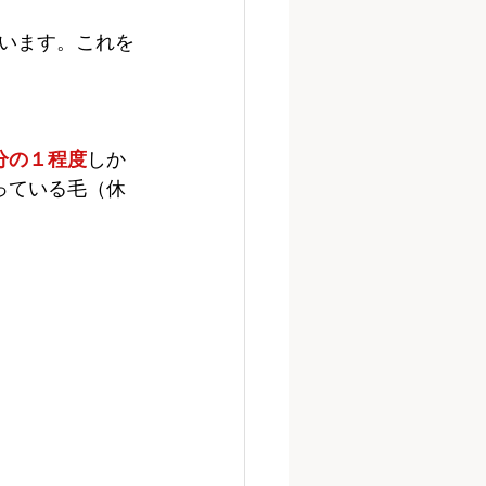
います。これを
分の１程度
しか
っている毛（休