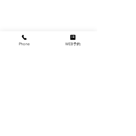
Phone
WEB予約
@大阪メンズ脱毛サロン｜メンズ堂々
すべて表示
最新記事