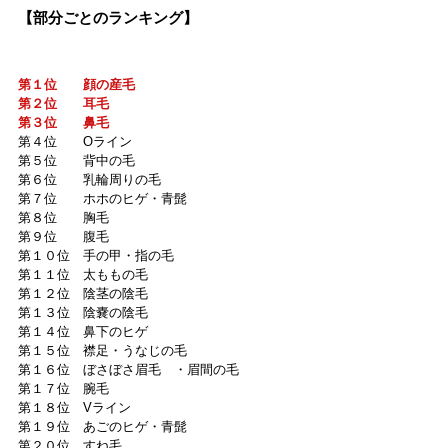
【部分ごとのランキング】
第１位　　顔の産毛
第２位　　耳毛
第３位　　鼻毛
第４位　　Oライン
第５位　　背中の毛
第６位　　乳輪周りの毛
第７位　　ホホのヒゲ・青髭
第８位　　胸毛
第９位　　腹毛
第１０位　手の甲・指の毛
第１１位　太ももの毛
第１２位　陰茎の陰毛
第１３位　陰嚢の陰毛
第１４位　鼻下のヒゲ
第１５位　襟足・うなじの毛
第１６位　ぼさぼさ眉毛　・眉間の毛
第１７位　腕毛
第１８位　Vライン
第１９位　あごのヒゲ・青髭
第２０位　すね毛