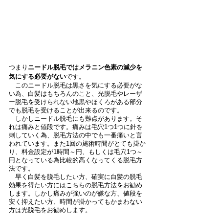
つまり
ニードル脱毛ではメラニン色素の減少を
気にする必要がない
です。
　このニードル脱毛は黒さを気にする必要がな
い為、白髪はもちろんのこと、光脱毛やレーザ
ー脱毛を受けられない地黒やほくろがある部分
でも脱毛を受けることが出来るのです。
　しかしニードル脱毛にも難点があります。そ
れは痛みと値段です。痛みは毛穴1つ1つに針を
刺していく為、脱毛方法の中でも一番痛いと言
われています。また1回の施術時間がとても掛か
り、料金設定が1時間～円、もしくは毛穴1つ～
円となっている為比較的高くなってくる脱毛方
法です。
　早く白髪を脱毛したい方、確実に白髪の脱毛
効果を得たい方にはこちらの脱毛方法をお勧め
します。しかし痛みが強いのが嫌な方、値段を
安く抑えたい方、時間が掛かってもかまわない
方は光脱毛をお勧めします。