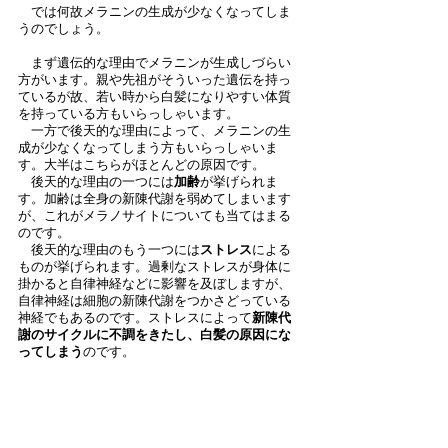
　では何故メラニンの生成が少なくなってしま
うのでしょう。
　まず遺伝的な理由でメラニンが生成しづらい
方がいます。親や先祖がそういった遺伝を持っ
ているが故、若い時から白髪になりやすい体質
を持っている方もいらっしゃいます。
　一方で後天的な理由によって、メラニンの生
成が少なくなってしまう方もいらっしゃいま
す。大半はこちらがほとんどの原因です。
　後天的な理由の一つには
加齢
が挙げられま
す。加齢は全身の新陳代謝を弱めてしまいます
が、これがメラノサイトについても当てはまる
のです。
　後天的な理由のもう一つには
ストレス
による
ものが挙げられます。過剰なストレスが身体に
掛かると自律神経などに影響を及ぼしますが、
自律神経は細胞の新陳代謝をつかさどっている
神経でもあるのです。ストレスによって
新陳代
謝のサイクルに不調をきたし、白髪の原因にな
ってしまう
のです。