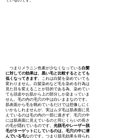
ているのです。
　つまりメラニン色素が少なくなっている
白髪
に対しての効果は、黒い毛と比較するととても
低くなってきます
。これは白髪を染めていても
変わりません。白髪染めなど毛を染める行為は
見た目を変えることが目的である為、染めてい
ても頭皮やお肌から上の部分しか染まっていま
せん。毛の内の毛穴の中は白いままなのです。
肌表面から毛を眺めているだけでは想像しにく
いかもしれませんが、実はムダ毛は肌表面に見
えているのは毛の内の一部に過ぎず、毛穴の中
には肌表面に見えているのと同じくらいの長さ
の毛が隠れているのです。
光脱毛やレーザー脱
毛がターゲットにしているのは、毛穴の中に潜
んでいる毛
なのです。つまり脱毛効果を得られ