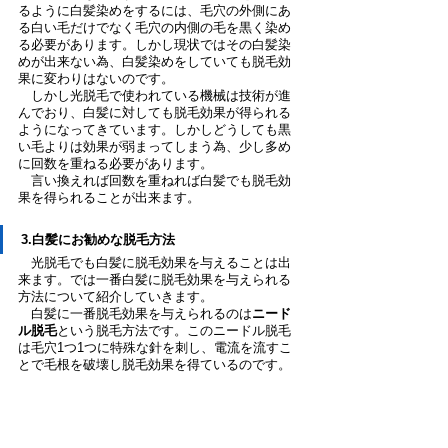
るように白髪染めをするには、毛穴の外側にあ
る白い毛だけでなく毛穴の内側の毛を黒く染め
る必要があります。しかし現状ではその白髪染
めが出来ない為、白髪染めをしていても脱毛効
果に変わりはないのです。
　しかし光脱毛で使われている機械は技術が進
んでおり、白髪に対しても脱毛効果が得られる
ようになってきています。しかしどうしても黒
い毛よりは効果が弱まってしまう為、少し多め
に回数を重ねる必要があります。
　言い換えれば回数を重ねれば白髪でも脱毛効
果を得られることが出来ます。
3.白髪にお勧めな脱毛方法
　光脱毛でも白髪に脱毛効果を与えることは出
来ます。では一番白髪に脱毛効果を与えられる
方法について紹介していきます。
　白髪に一番脱毛効果を与えられるのは
ニード
ル脱毛
という脱毛方法です。このニードル脱毛
は毛穴1つ1つに特殊な針を刺し、電流を流すこ
とで毛根を破壊し脱毛効果を得ているのです。