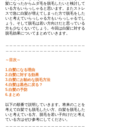
髪になったからムダ毛を脱毛したいと検討して
いる方もいらっしゃると思います。またストレ
スで急に白髪が増えてしまった方で脱毛をした
いと考えていらっしゃる方もいらっしゃるでし
ょう。そして脱毛は若い方向けだと思っている
方も少なくないでしょう。今回は白髪に対する
脱毛効果についてまとめていきます。
＿＿＿＿＿＿＿＿＿＿＿＿＿＿＿＿＿＿＿＿＿
＿＿＿＿＿＿＿＿＿＿＿＿＿＿＿＿＿＿＿＿
～目次～
1.白髪になる理由
2.白髪に対する効果
3.白髪にお勧めな脱毛方法
4.白髪は黒色に戻る？
5.白髪の予防
6.まとめ
以下の順番で説明していきます。将来のことを
考えて白髪でも脱毛したい方、白髪を脱毛した
いと考えている方、脱毛を若い子向けだと考え
ている方はぜひ参考にしてください。
＿＿＿＿＿＿＿＿＿＿＿＿＿＿＿＿＿＿＿＿＿
＿＿＿＿＿＿＿＿＿＿＿＿＿＿＿＿＿＿＿＿