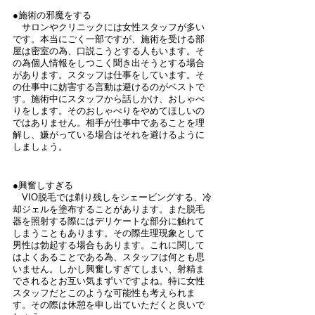
●施術の邪魔をする
　サロンやクリニックには女性スタッフが多い
です。本当にごく一部ですが、施術を受ける部
屋は密室の為、口説こうとする人もいます。そ
の為個人情報をしつこく聞き出そうとする場合
があります。スタッフは仕事をしています。そ
の仕事中に妨害する言動は避けるのがベストで
す。施術中にスタッフから話しかけ、おしゃべ
りをします。そのおしゃべりをやめてほしいの
ではありません。相手が仕事中であることを理
解し、嫌がっている場合はそれを避けるように
しましょう。
●興奮しすぎる
　VIO脱毛では剃り残しをシェービングする、冷
却ジェルを塗布することがあります。また脱毛
器を照射する際にはデリケートな部分に触れて
しまうこともあります。その際生理現象として
男性は勃起する場合もあります。これに関して
はよくあることである為、スタッフは何とも思
いません。しかし興奮しすぎてしまい、射精ま
でされるとお互い気まずいですよね。特に女性
スタッフだとこのような可能性も考えられま
す。その際は休憩を申し出ていただくと良いで