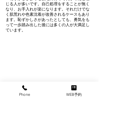
じる人が多いです。自己処理をすることが無く
なり、お手入れが楽になります。それだけでな
く肌荒れや色素沈着が改善されるケースもあり
ます。恥ずかしさがあったとしても、勇気をも
って一歩踏み出した後には多くの人が大満足し
ています。
Phone
WEB予約
5.どうしても気になる場合は相談を
　どうしても恥ずかしさが気になる場合はスタ
ッフに気軽に相談しましょう。恥ずかしさに合
わせて、出来る事であれば対処していきます。
VIO脱毛が恥ずかしい場合、紙パンツをずらしな
がら施術することもできます。男性スタッフが
いる場合は男性に施術してもらうこともできま