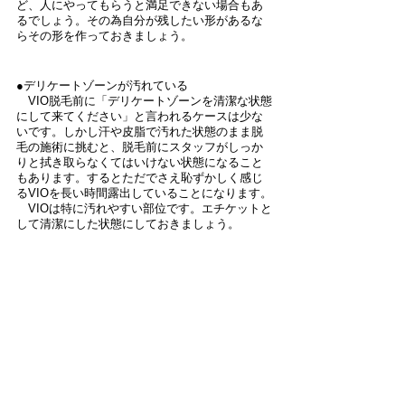
ど、人にやってもらうと満足できない場合もあ
るでしょう。その為自分が残したい形があるな
らその形を作っておきましょう。
●デリケートゾーンが汚れている
　VIO脱毛前に「デリケートゾーンを清潔な状態
にして来てください」と言われるケースは少な
いです。しかし汗や皮脂で汚れた状態のまま脱
毛の施術に挑むと、脱毛前にスタッフがしっか
りと拭き取らなくてはいけない状態になること
もあります。するとただでさえ恥ずかしく感じ
るVIOを長い時間露出していることになります。
　VIOは特に汚れやすい部位です。エチケットと
して清潔にした状態にしておきましょう。