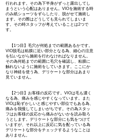
行われます。その為下半身がずっと露出してし
まうという心配はありません。VIOを施術する時
のみ紙ショーツをずらしたり、脱がせて施術し
ます。その際はどうしても見られてしまいま
す。その時スタッフが考えていることは2つで
す。
　【1つ目】毛穴が何処までの範囲あるかです。
VIO脱毛は粘膜に近い部分となる為、細心の注意
を払いながら施術を行わなければなりません。
その為何処までの範囲に毛穴を確認し、粘膜に
触れないように施術をしていきます。ここにか
なり神経を使う為、デリケートな部分はあまり
見ていません。
　【2つ目】お客様の反応です。VIOは毛も濃く
なる為、痛みを感じやすくなっています。また
VIOは恥ずかしいと感じやすい部位でもある為、
痛みを我慢してしまいがちです。その為スタッ
フはお客様の反応から痛みがないかを読み取ろ
うとします。デリケートな部分にも気をつけて
いますが、それ以上に反応に気を配っている為
デリケートな部分をチェックするようなことは
ありません。