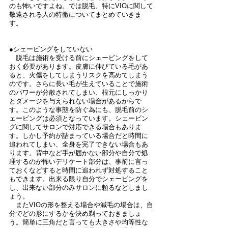
のも怖いですよね。では脱毛、特にVIOに関して
敬遠される人の特徴についてまとめていきま
す。
●シェービングをしていない
　脱毛は施術を受ける前にシェービングをして
おく必要があります。皮膚に伸びている毛があ
ると、火傷をしてしまうリスクを高めてしまう
のです。さらに長い毛が生えていることで施術
のパワーが分散されてしまい、根元にしっかり
とダメージを与えられない場合があるからで
す。このような事態を防ぐ為にも、脱毛前のシ
ェービングは必須となっています。シェービン
グに関してサロンで対応できる場合もありま
す。しかし予約が詰まっている場合だと時間に
追われてしまい、全身を完了できない場合もあ
ります。背中など手が届かない部分や自分で処
理するのが怖いデリケート部分は、事前に言っ
ておくなどすると時間に追われず対処すること
もできます。出来る限り自分でシェービングを
し、出来ない部分のみサロンに頼るなどしまし
ょう。
　またVIOの形を整える場合や減毛の場合は、自
分でどの形にするかを決め剃っておきましょ
う。簡単に三角だと言っても大きさや均等性な