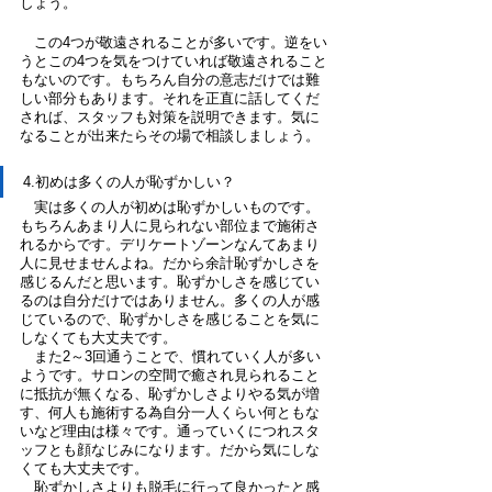
しょう。
　この4つが敬遠されることが多いです。逆をい
うとこの4つを気をつけていれば敬遠されること
もないのです。もちろん自分の意志だけでは難
しい部分もあります。それを正直に話してくだ
されば、スタッフも対策を説明できます。気に
なることが出来たらその場で相談しましょう。
4.初めは多くの人が恥ずかしい？
　実は多くの人が初めは恥ずかしいものです。
もちろんあまり人に見られない部位まで施術さ
れるからです。デリケートゾーンなんてあまり
人に見せませんよね。だから余計恥ずかしさを
感じるんだと思います。恥ずかしさを感じてい
るのは自分だけではありません。多くの人が感
じているので、恥ずかしさを感じることを気に
しなくても大丈夫です。
　また2～3回通うことで、慣れていく人が多い
ようです。サロンの空間で癒され見られること
に抵抗が無くなる、恥ずかしさよりやる気が増
す、何人も施術する為自分一人くらい何ともな
いなど理由は様々です。通っていくにつれスタ
ッフとも顔なじみになります。だから気にしな
くても大丈夫です。
　恥ずかしさよりも脱毛に行って良かったと感