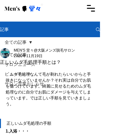
ご予約はこちらから
記事
全ての記事
MEN'S 堂々@大阪メンズ脱毛サロン
全ての記事
2020年11月19日
正しいムダ毛処理手順とは？
サロンニュース
ビューティー
　ムダ毛処理なんて毛が剃れたらいいからと手
抜きになっていませんか？それ実は自分でお肌
サロン営業おしらせ
を傷つけています。綺麗に見せるためのムダ毛
処理なのに自分でお肌にダメージを与えてしま
っています。では正しい手順を見ていきましょ
う。
正しいムダ毛処理の手順
1.入浴・・・