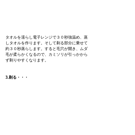
タオルを濡らし電子レンジで３０秒強温め、蒸
しタオルを作ります。そして剃る部分に乗せて
約３０秒蒸らします。すると毛穴が開き、ムダ
毛が柔らかくなるので、カミソリが引っかから
ず剃りやすくなります。
3.剃る・・・