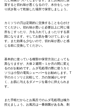
だと雑菌がついてしまいます。またお風呂に放
置すると切れ味が悪くなるので、水分をしっか
り拭き取って乾燥した場所で保管しましょう。
カミソリの刃は定期的に交換することを心がけ
てください。切れ味が悪いと必要以上に同じ場
所をこすったり、力を入れてしまったりする原
因になります。そしてお肌を傷つけてしまいま
す。また効果も少ないので、切れ味が悪いと感
じる前に交換してください。
基本的に使っている種類や保管方法によっても
異なりますが、大体２週間～１か月の間に変え
るのがお勧めです。ムダ毛処理の際に使うカミ
ソリは小型の電気シェーバーをお勧めします。T
字のカミソリと比較して、力の加減がしやす
く、お肌に与えるダメージを最小に抑えられま
す。
また手軽だからとお風呂でのムダ毛処理は極力
控えましょう。お風呂は一番雑菌がある為、剃