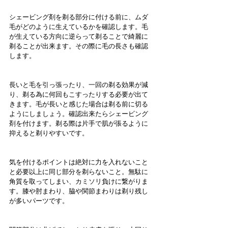
シェービング剤を剃る部分に付ける前に、ムダ
毛がどのように生えているかを確認します。毛
が生えている方向に逆らって剃ることで綺麗に
剃ることが出来ます。その際に毛の長さも確認
します。
長いと毛を引っ張ったり、一回の剃る効果が減
り、剃る為に何回もこすったりする必要が出て
きます。
毛が長いと感じた場合は剃る前に切る
ようにしましょう。
確認出来たらシェービング
剤を付けます。剃る際は片手で肌が張るように
抑えると剃りやすいです。
気を付けるポイントは
絶対に力を入れないこと
と必要以上に同じ部分を剃らないこと
。無駄に
角質を取ってしまい、カミソリ負けに繋がりま
す。膝や肘まわり、脇や関節まわりは剃り残し
が多いパーツです。