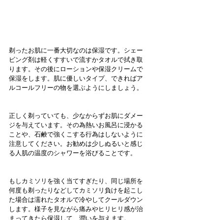
剃ったお肌に一番大切なのは保湿です。シェー
ビング剤は軽くすすいで流すかタオルで拭き取
ります。その後にローションや保湿クリームで
保湿をします。肌に優しいタイプ、できればア
ルコールフリーの物を選ぶようにしましょう。
正しく剃っていても、少なからずお肌にダメー
ジを与えています。その為熱いお風呂に浸かる
ことや、石鹸で強くこする行為はしないように
注意してください。お勧めは少しぬるいと感じ
る人肌の温度のシャワーを浴びることです。
もしカミソリを強く当てすぎたり、同じ場所を
何度も剃ったりなどしてカミソリ負けを起こし
た場合は濡れたタオルで冷やしてクールダウン
します。様子を見ながら痛みやヒリヒリ感が治
まってきたら保湿して、潤いを与えます。