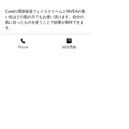
Curelの潤浸保湿フェイスクリームとNIVEAの青
い缶はどの肌の方でもお使い頂けます。自分の
肌に合ったものを使うことで効果が期待できま
す。
まとめ
Phone
WEB予約
間違ったムダ毛処理の手順を踏むとよりお肌を
傷つけ、炎症などのトラブルを引き起こしてし
まいます。ダメージを少なく、処理するために
も自分の手順を見直してみましょう。