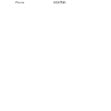
Phone
WEB予約
​住所
大阪府大阪市北区豊崎3-10-2
​アイアンドエフ梅田ビル10階(1003)
050-1744-1766
​電話番号
​Instagram
メンズ脱毛は大阪梅田の脱毛サロン メンズ堂々にお越
しください。メンズ特化で大阪梅田の安い脱毛、おすす
めの脱毛はここ。安いヒゲ脱毛が効果的大好評。痛くな
いのが基本の新脱毛方式を採用。