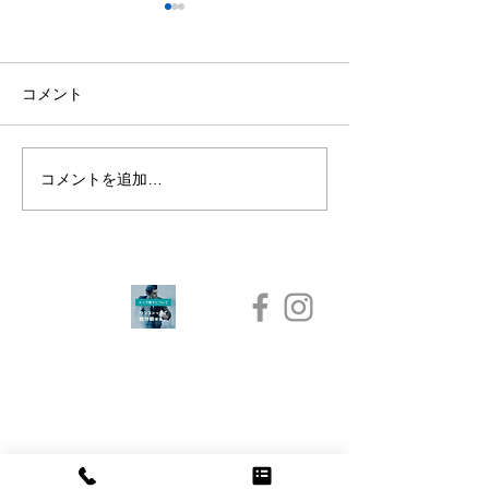
コメント
コメントを追加…
脱毛当日のお風呂の入り
メンズ脱毛で1
方大丈夫？脱毛時は気を
位は顔！？
つけたいお風呂！
​メンズ堂々