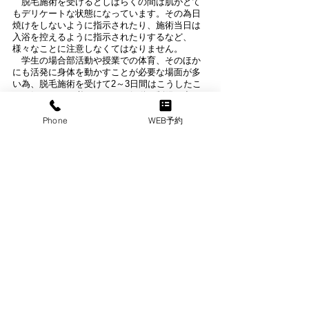
　脱毛施術を受けるとしばらくの間は肌がとて
もデリケートな状態になっています。その為日
焼けをしないように指示されたり、施術当日は
入浴を控えるように指示されたりするなど、
様々なことに注意しなくてはなりません。
　学生の場合部活動や授業での体育、そのほか
にも活発に身体を動かすことが必要な場面が多
い為、脱毛施術を受けて2～3日間はこうしたこ
とに気をつける必要があり、行動に制限が出て
しまうことがあります。
Phone
WEB予約
　脱毛することにはメリットもあればデメリッ
トもあります。このデメリットも本当に脱毛を
するかどうかの判断の材料にしましょう。サロ
ンやクリニックでは対策できることはすべて行
います。気になることがあれば気兼ねなく相談
し、解決するようにしましょう。
5.まとめ
　未成年でも脱毛をすることは可能です。しか
しサロンやクリニックによって年齢制限が定め
られており、その多くは高校生以上です。また
脱毛を始めるのにお勧めするのも高校生以上で
す。思春期は毛が生えそろう年の為、脱毛効果
をしっかり得られるからです。もし毛が生えそ
ろっていなければ脱毛が完了した後に、脱毛箇