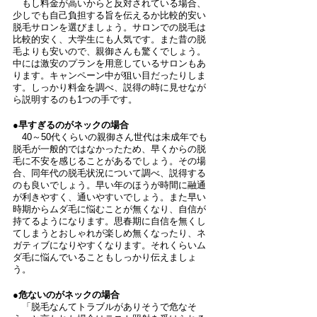
　もし料金が高いからと反対されている場合、
少しでも自己負担する旨を伝えるか比較的安い
脱毛サロンを選びましょう。サロンでの脱毛は
比較的安く、大学生にも人気です。また昔の脱
毛よりも安いので、親御さんも驚くでしょう。
中には激安のプランを用意しているサロンもあ
ります。キャンペーン中が狙い目だったりしま
す。しっかり料金を調べ、説得の時に見せなが
ら説明するのも1つの手です。
●早すぎるのがネックの場合
　40～50代くらいの親御さん世代は未成年でも
脱毛が一般的ではなかったため、早くからの脱
毛に不安を感じることがあるでしょう。その場
合、同年代の脱毛状況について調べ、説得する
のも良いでしょう。早い年のほうが時間に融通
が利きやすく、通いやすいでしょう。また早い
時期からムダ毛に悩むことが無くなり、自信が
持てるようになります。思春期に自信を無くし
てしまうとおしゃれが楽しめ無くなったり、ネ
ガティブになりやすくなります。それくらいム
ダ毛に悩んでいることもしっかり伝えましょ
う。
●危ないのがネックの場合
　「脱毛なんてトラブルがありそうで危なそ