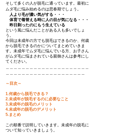
そして多くの人が脱毛に通っています。最初に
ムダ毛に悩み始めるのは思春期でしょう。
人より毛が濃い気がする・・・
　体育で着替える時に人の目が気になる・・・
　昨日剃ったのにもう生えている
という風に悩んだことがある人も多いでしょ
う。
今回は未成年の方でも脱毛はできるのか、何歳
から脱毛できるのかについてまとめていきま
す。未成年でムダ毛に悩んでいる方、お子さん
がムダ毛に悩まされている親御さんは参考にし
てください。
＿＿＿＿＿＿＿＿＿＿＿＿＿＿＿＿＿＿＿＿＿
＿＿＿＿＿＿＿＿＿＿＿＿＿＿＿＿＿＿＿＿
～目次～
1.何歳から脱毛できる？
2.未成年が脱毛するのに必要なこと
3.未成年の脱毛のメリット
4.未成年の脱毛のデメリット
5.まとめ
この順番で説明していきます。未成年の脱毛に
ついて知っていきましょう。
＿＿＿＿＿＿＿＿＿＿＿＿＿＿＿＿＿＿＿＿＿