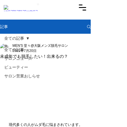
ご予約はこちらから
記事
全ての記事
MEN'S 堂々@大阪メンズ脱毛サロン
全ての記事
2021年7月20日
未成年でも脱毛したい！出来るの？
サロンニュース
ビューティー
サロン営業おしらせ
　現代多くの人がムダ毛に悩まされています。