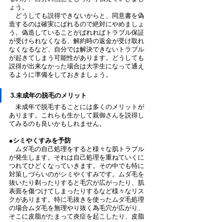
ょう。
　どうしても説得できないからと、同意書を偽
造するのは確実にばれるので絶対にやめましょ
う。偽造していることがばれればトラブル保証
が受けられなくなる、解約時の返金が受け取れ
なくなるなど、自分では解決できないトラブル
が起きてしまう可能性があります。どうしても
説得が出来なかった場合は大学生になって通え
るように準備をしておきましょう。
3.未成年の脱毛のメリット
　未成年で脱毛することには多くのメリットが
あります。これらも生かして親御さんを説得し
てみるのも良いかもしれません。
●シミやくすみを予防
　ムダ毛の自己処理をすると様々な肌トラブル
が発生します。それは自己処理を重ねていくに
つれてひどくなっていきます。その中でも特に
対策しづらいのがシミやくすみです。ムダ毛を
抜いたり剃ったりすると毛穴が広がったり、肌
表面を傷つけてしまったりするなど様々なリス
クがあります。特に毛抜きを使ったムダ毛処理
の場合ムダ毛を無理やり抜く為毛穴が広がり、
そこに皮脂がたまって炎症を起こしたり、皮脂