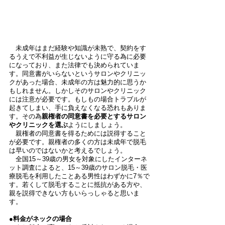
　未成年はまだ経験や知識が未熟で、契約をす
るうえで不利益が生じないように守る為に必要
になっており、また法律でも決められていま
す。同意書がいらないというサロンやクリニッ
クがあった場合、未成年の方は魅力的に思うか
もしれません。しかしそのサロンやクリニック
には注意が必要です。もしもの場合トラブルが
起きてしまい、手に負えなくなる恐れもありま
す。その為
親権者の同意書を必要とするサロン
やクリニックを選ぶ
ようにしましょう。
　親権者の同意書を得るためには説得すること
が必要です。親権者の多くの方は未成年で脱毛
は早いのではないかと考えるでしょう。
　全国15～39歳の男女を対象にしたインターネ
ット調査によると、15～39歳のサロン脱毛・医
療脱毛を利用したことある男性はわずかに7％で
す。若くして脱毛することに抵抗がある方や、
親を説得できない方もいらっしゃると思いま
す。
●料金がネックの場合