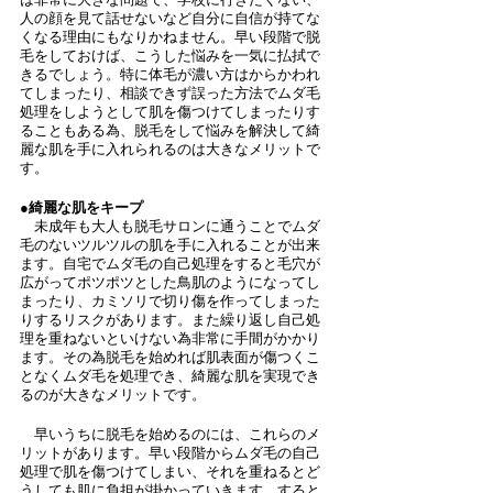
人の顔を見て話せないなど自分に自信が持てな
くなる理由にもなりかねません。早い段階で脱
毛をしておけば、こうした悩みを一気に払拭で
きるでしょう。特に体毛が濃い方はからかわれ
てしまったり、相談できず誤った方法でムダ毛
処理をしようとして肌を傷つけてしまったりす
ることもある為、脱毛をして悩みを解決して綺
麗な肌を手に入れられるのは大きなメリットで
す。
●綺麗な肌をキープ
　未成年も大人も脱毛サロンに通うことでムダ
毛のないツルツルの肌を手に入れることが出来
ます。自宅でムダ毛の自己処理をすると毛穴が
広がってポツポツとした鳥肌のようになってし
まったり、カミソリで切り傷を作ってしまった
りするリスクがあります。また繰り返し自己処
理を重ねないといけない為非常に手間がかかり
ます。その為脱毛を始めれば肌表面が傷つくこ
となくムダ毛を処理でき、綺麗な肌を実現でき
るのが大きなメリットです。
　早いうちに脱毛を始めるのには、これらのメ
リットがあります。早い段階からムダ毛の自己
処理で肌を傷つけてしまい、それを重ねるとど
うしても肌に負担が掛かっていきます。すると