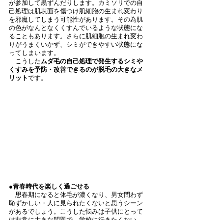
が参加して黒ずんだりします。カミソリでの自
己処理は肌表面を傷つけ肌細胞の生まれ変わり
を邪魔してしまう可能性があります。その為肌
の色がなんとなくくすんでいるような状態にな
ることもあります。さらに肌細胞の生まれ変わ
りがうまくいかず、シミができやすい状態にな
ってしまいます。
　こうした
ムダ毛の自己処理で発生するシミや
くすみを予防・改善できるのが脱毛の大きなメ
リット
です。
●青春時代を楽しく過ごせる
　思春期になると体毛が濃くなり、男女問わず
恥ずかしい・人に見られたくないと思うシーン
があるでしょう。こうした悩みは子供にとって
は非常に大きな問題で、学校に行きたくない、