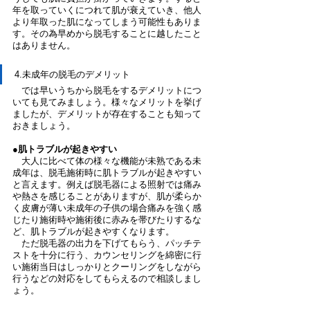
年を取っていくにつれて肌が衰えていき、他人
より年取った肌になってしまう可能性もありま
す。その為早めから脱毛することに越したこと
はありません。
4.未成年の脱毛のデメリット
　では早いうちから脱毛をするデメリットにつ
いても見てみましょう。様々なメリットを挙げ
ましたが、デメリットが存在することも知って
おきましょう。
●肌トラブルが起きやすい
　大人に比べて体の様々な機能が未熟である未
成年は、脱毛施術時に肌トラブルが起きやすい
と言えます。例えば脱毛器による照射では痛み
や熱さを感じることがありますが、肌が柔らか
く皮膚が薄い未成年の子供の場合痛みを強く感
じたり施術時や施術後に赤みを帯びたりするな
ど、肌トラブルが起きやすくなります。
　ただ脱毛器の出力を下げてもらう、パッチテ
ストを十分に行う、カウンセリングを綿密に行
い施術当日はしっかりとクーリングをしながら
行うなどの対応をしてもらえるので相談しまし
ょう。