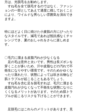
方は、光脱毛をお勧めします。
　すね毛を全て脱毛するのではなく、ファッシ
ョンの一部としてあえて適度に残しておくこと
により、ワイルドな男らしい雰囲気を演出でき
ますよ。
特にほどよく日に焼けた小麦肌の方にぴったり
なスタイルです。減毛であれば抵抗感なくチャ
レンジでき、夏のおしゃれをさらに楽しめま
す。
〇毛穴に溜まる皮脂汚れが少なくなる
　足の毛は意外と太いです。男性は長ズボンを
穿くことが多いため、汗や皮脂などの汚れで不
衛生になりやすい環境です。そのためかゆくな
ったり蒸れたり、状態によっては吹き出物など
肌トラブルが起こることもあるでしょう。
　すね毛を含む足を脱毛すれば、毛穴に溜まる
皮脂汚れが少なくなって不衛生な状態になりに
くくなるメリットがあります。そのため肌トラ
ブルが起こるリスクを下げることができます。
　足脱毛にはこれらのメリットがあります。見