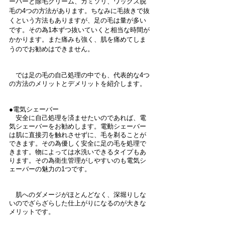
ーバーと除毛クリーム、カミソリ、ワックス脱
毛の4つの方法があります。ちなみに毛抜きで抜
くという方法もありますが、足の毛は量が多い
です。その為1本ずつ抜いていくと相当な時間が
かかります。また痛みも強く、肌を痛めてしま
うのでお勧めはできません。
　では足の毛の自己処理の中でも、代表的な4つ
の方法のメリットとデメリットを紹介します。
●電気シェーバー
　安全に自己処理を済ませたいのであれば、電
気シェーバーをお勧めします。電動シェーバー
は肌に直接刃を触れさせずに、毛を剃ることが
できます。その為優しく安全に足の毛を処理で
きます。物によっては水洗いできるタイプもあ
ります。その為衛生管理がしやすいのも電気シ
ェーバーの魅力の1つです。
　肌へのダメージがほとんどなく、深堀りしな
いのでざらざらした仕上がりになるのが大きな
メリットです。