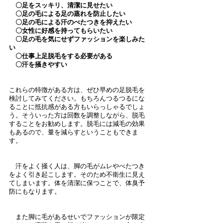
　〇足をスッキリ、清潔に見せたい
　〇足の毛による足の蒸れを防止したい
　〇足の毛による汗のべたつきを抑えたい
　〇女性に好感を持ってもらいたい
　〇足の毛を気にせずファッションを楽しみた
い
　〇仕事上足脱毛をする必要がある
　〇汗を掻きやすい
これらの特徴がある方は、ぜひ早めの足脱毛を
検討してみてください。もちろんつるつるにな
ることに抵抗感がある方もいらっしゃるでしょ
う。そういった方は回数を調整しながら、脱毛
することをお勧めします。脱毛には減毛の効果
もあるので、量を減らすということもできま
す。
　汗をよく掻く人は、脚の毛がムレやべたつき
をよく引き起こします。そのため不衛生に見え
てしまいます。体を清潔に保つことで、体臭予
防にもなります。
　また脚に毛があるせいでファッションが限定