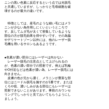
ニンの黒い色素に反応するという点では光脱毛
と共通していますが、しっかりと毛母細胞を破
壊するのが最大の違いです。
　特徴としては、産毛のような細い毛にはメラ
ニンが少ない為作用しにくいというところで
す。反してムダ毛が太くて密集しているような
部位の方が脱毛効果を得やすいです。その為脇
やデリケートゾーン以外には、他のレーザー脱
毛機を用いるサロンもあるようです。
●色素が濃い部分にはレーザーは向かない
　レーザー脱毛の注意点として上げられるの
が、色素の濃い部分での照射です。例えば乳輪
やO付近などは色素が濃い為、レーザー脱毛には
向きません。
　皮膚の色が元から濃く、メラニンが豊富な部
位にはニードル脱毛を施すのが1番です。またほ
くろや痣、濃いしみがある部位にもレーザーは
照射できないことがあります。事前のカウンセ
リングでしっかりと見ておいてもらうようにし
ましょう。