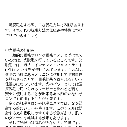
　足脱毛をする際、主な脱毛方法は2種類ありま
す。それぞれの脱毛方法の仕組みや特徴につい
て見ていきましょう。
〇光脱毛の仕組み
　一般的に脱毛サロンや脱毛エステと呼ばれて
いるのは、光脱毛を行っているところです。光
脱毛では、通常「インテンス・パルス・ライト
(IPL)」という光が使用されています。これはム
ダ毛の毛根にあるメラニンに作用して毛根自体
を弱らせることで、脱毛効果を得られるという
仕組みになっています。光のパワーとしては医
療脱毛で用いられるレーザーと比べると弱く、
安全に使用することが出来る為医師のいないサ
ロンでも使用することが可能です。
　多くの脱毛サロンや脱毛エステでは、光を照
射する前にジェルを塗ります。このジェルは照
射する光を吸収しやすくする役割があり、肌へ
のダメージを軽減する効果もあります。
　そして光脱毛は痛みが少ないのも特徴です。