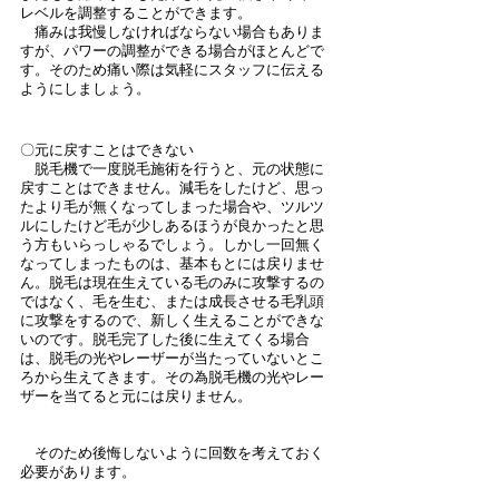
レベルを調整することができます。
　痛みは我慢しなければならない場合もありま
すが、パワーの調整ができる場合がほとんどで
す。そのため痛い際は気軽にスタッフに伝える
ようにしましょう。
〇元に戻すことはできない
　脱毛機で一度脱毛施術を行うと、元の状態に
戻すことはできません。減毛をしたけど、思っ
たより毛が無くなってしまった場合や、ツルツ
ルにしたけど毛が少しあるほうが良かったと思
う方もいらっしゃるでしょう。しかし一回無く
なってしまったものは、基本もとには戻りませ
ん。脱毛は現在生えている毛のみに攻撃するの
ではなく、毛を生む、または成長させる毛乳頭
に攻撃をするので、新しく生えることができな
いのです。脱毛完了した後に生えてくる場合
は、脱毛の光やレーザーが当たっていないとこ
ろから生えてきます。その為脱毛機の光やレー
ザーを当てると元には戻りません。
　そのため後悔しないように回数を考えておく
必要があります。