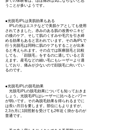
多くの体験者は、ほぼ痛みは気にならないと思
うことが多いようです。
●光脱毛IPLは美肌効果もある
　IPLの光はエステなどで美肌ケアとしても使用
されてきました。赤みのある肌の改善やニキビ
の後のケア、そして肌のくすみや毛穴を引き締
める効果もあると言われています。その為IPLで
行う光脱毛は同時に肌のケアもすることが出来
ると考えられます。その点では医療脱毛と比較
しても、「顔脱毛」をするのに適していると言
えます。産毛などの細い毛にもレーザーより適
しており、痛みが少ないので顔脱毛に向いてい
るのです。
●光脱毛IPLの脱毛効果
　光脱毛IPLの脱毛効果についても知っておきま
しょう。光脱毛IPLはレーザーに比べるとパワー
が弱いです。その為脱毛効果を得られるまでに
は長い月日を要します。部位にもよりますが、
2,3カ月に1回照射を受けても2年近く掛かるのが
普通です。