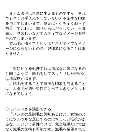
　またムダ毛は自然に生えるものですが、それ
でも全くお手入れをしていないと不衛生な印象
を与えてしまいます。例えばヒゲを全く剃らず
放置していれば、周りからはだらしない、不真
面目、見苦しいなどネガティブなイメージを持
たれてしまいます。
　すね毛が濃くてもヒゲほどネガティブなイメ
ージにならないものの、好印象になることはあ
りません。
　丁寧にヒゲを処理すれば清潔な印象になるの
と同じように、脱毛をしてスッキリした脛や足
は清潔感が出ます。
　足脱毛をすることで清潔な印象を与えること
は、ムダ毛が濃い男性にとって大きなメリット
になるでしょう。
〇ワイルドさを演出できる
　「メンズの足脱毛に興味あるけど、女性のよ
うにツルツルな足にするのはちょっと抵抗があ
るな…」という男性向けに、完全脱毛だけでは
なく減毛の施術も可能です。減毛を希望される