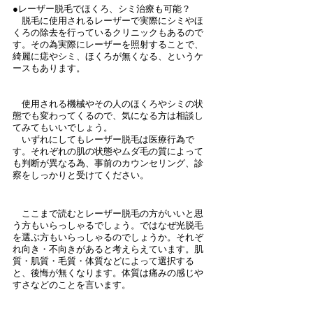
●レーザー脱毛でほくろ、シミ治療も可能？
　脱毛に使用されるレーザーで実際にシミやほ
くろの除去を行っているクリニックもあるので
す。その為実際にレーザーを照射することで、
綺麗に痣やシミ、ほくろが無くなる、というケ
ースもあります。
　使用される機械やその人のほくろやシミの状
態でも変わってくるので、気になる方は相談し
てみてもいいでしょう。
　いずれにしてもレーザー脱毛は医療行為で
す。それぞれの肌の状態やムダ毛の質によって
も判断が異なる為、事前のカウンセリング、診
察をしっかりと受けてください。
　ここまで読むとレーザー脱毛の方がいいと思
う方もいらっしゃるでしょう。ではなぜ光脱毛
を選ぶ方もいらっしゃるのでしょうか。それぞ
れ向き・不向きがあると考えらえています。肌
質・肌質・毛質・体質などによって選択する
と、後悔が無くなります。体質は痛みの感じや
すさなどのことを言います。