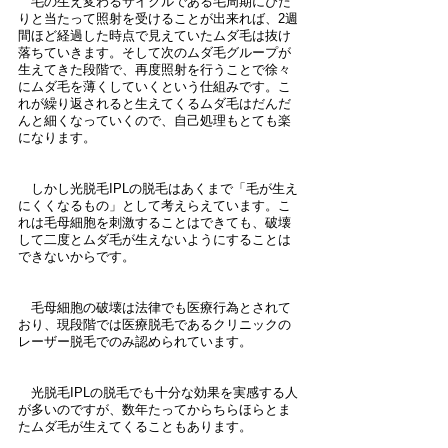
　毛の生え変わるサイクルである毛周期にぴた
りと当たって照射を受けることが出来れば、2週
間ほど経過した時点で見えていたムダ毛は抜け
落ちていきます。そして次のムダ毛グループが
生えてきた段階で、再度照射を行うことで徐々
にムダ毛を薄くしていくという仕組みです。こ
れが繰り返されると生えてくるムダ毛はだんだ
んと細くなっていくので、自己処理もとても楽
になります。
　しかし光脱毛IPLの脱毛はあくまで「毛が生え
にくくなるもの」として考えらえています。こ
れは毛母細胞を刺激することはできても、破壊
して二度とムダ毛が生えないようにすることは
できないからです。
　毛母細胞の破壊は法律でも医療行為とされて
おり、現段階では医療脱毛であるクリニックの
レーザー脱毛でのみ認められています。
　光脱毛IPLの脱毛でも十分な効果を実感する人
が多いのですが、数年たってからちらほらとま
たムダ毛が生えてくることもあります。