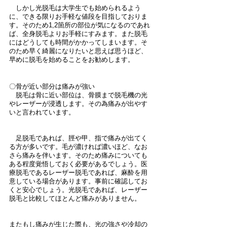
　しかし光脱毛は大学生でも始められるよう
に、できる限りお手軽な値段を目指しておりま
す。そのため1,2箇所の部位が気になるのであれ
ば、全身脱毛よりお手軽にすみます。また脱毛
にはどうしても時間がかかってしまいます。そ
のため早く綺麗になりたいと思えば思うほど、
早めに脱毛を始めることをお勧めします。
〇骨が近い部分は痛みが強い
　脱毛は骨に近い部位は、骨膜まで脱毛機の光
やレーザーが浸透します。その為痛みが出やす
いと言われています。
　足脱毛であれば、脛や甲、指で痛みが出てく
る方が多いです。毛が濃ければ濃いほど、なお
さら痛みを伴います。そのため痛みについても
ある程度覚悟しておく必要があるでしょう。医
療脱毛であるレーザー脱毛であれば、麻酔を用
意している場合があります。事前に確認してお
くと安心でしょう。光脱毛であれば、レーザー
脱毛と比較してほとんど痛みがありません。
またもし痛みが生じた際も、光の強さや冷却の