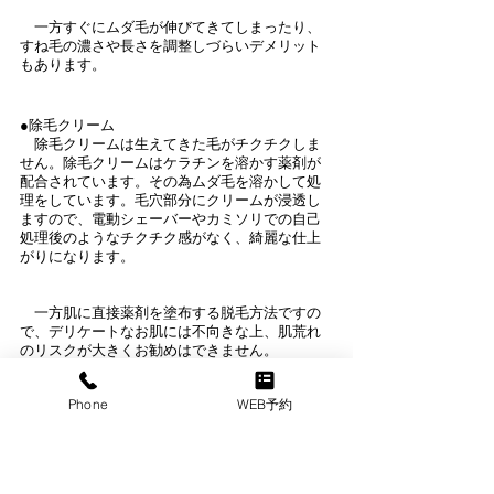
　一方すぐにムダ毛が伸びてきてしまったり、
すね毛の濃さや長さを調整しづらいデメリット
もあります。
●除毛クリーム
　除毛クリームは生えてきた毛がチクチクしま
せん。除毛クリームはケラチンを溶かす薬剤が
配合されています。その為ムダ毛を溶かして処
理をしています。毛穴部分にクリームが浸透し
ますので、電動シェーバーやカミソリでの自己
処理後のようなチクチク感がなく、綺麗な仕上
がりになります。
　一方肌に直接薬剤を塗布する脱毛方法ですの
で、デリケートなお肌には不向きな上、肌荒れ
のリスクが大きくお勧めはできません。
Phone
WEB予約
●カミソリ
　カミソリは多くの方が使っている、手軽に使
える方法です。カミソリは顔剃りにも使います
ので、一番身近な自己処理方法でしょう。顔剃
りと同じように、シェービング剤を塗って剃る