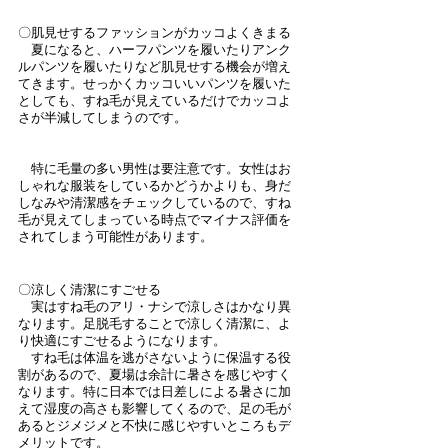
〇肌見せするファッションがカッコよくきまる
　夏になると、ハーフパンツを履いたりアンク
ルパンツを履いたりなど肌見せする機会が増え
てきます。せっかくカッコいいパンツを履いた
としても、すね毛が見えているだけでカッコよ
さが半減してしまうのです。 
　特に毛量の多い男性は要注意です。女性はお
しゃれな服装をしているかどうかよりも、身だ
しなみや清潔感をチェックしているので、すね
毛が見えてしまっている時点でマイナス評価を
されてしまう可能性があります。
〇涼しく清潔にすごせる
　実はすね毛のアリ・ナシで涼しさはかなり異
なります。足脱毛することで涼しく清潔に、よ
り快適にすごせるようになります。
　すね毛は体温を逃がさないように保温する役
割があるので、夏場は余計に暑さを感じやすく
なります。特に日本では日差しによる暑さに加
えて湿度の高さも影響してくるので、足の毛が
あるとジメジメと不快に感じやすいところもデ
メリットです。