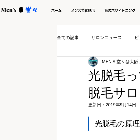
ホーム
メンズ特化脱毛
歯のホワイトニング
全ての記事
サロンニュース
ビ
MEN'S 堂々@大
光脱毛っ
脱毛サロ
更新日：
2019年9月14日
光脱毛の原理