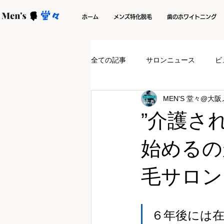
ホーム
メンズ特化脱毛
歯のホワイトニング
全ての記事
サロンニュース
ビ
MEN'S 堂々@大
”介護さ
始めるの
毛サロン
６年後には在