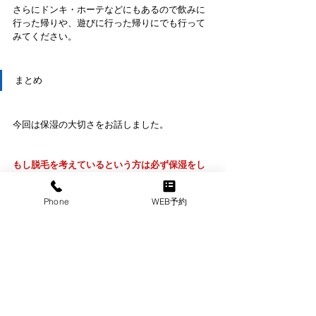
さらにドンキ・ホーテなどにもあるので飲みに
行った帰りや、遊びに行った帰りにでも行って
みてください。
まとめ
今回は保湿の大切さをお話しました。
もし脱毛を考えているという方は必ず保湿をし
ていてください。始める前からしっかりケアを
していると効果をしっかり感じることができま
Phone
WEB予約
す。
ぜひこれを機に保湿を初めてみてはいかがでし
ょうか。
 @大阪メンズ脱毛サロン｜メンズ堂々
ビューティー