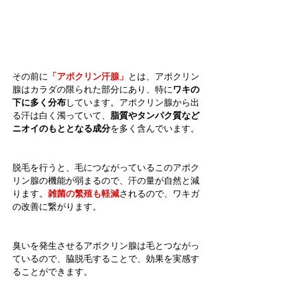
その前に
「アポクリン汗腺」
とは、アポクリン
腺はカラダの限られた部分にあり、特に
ワキの
下に多く分布
しています。アポクリン腺から出
る汗は白く濁っていて、
脂質やタンパク質など
ニオイのもととなる成分
を多く含んでいます。
脱毛を行うと、毛につながっているこのアポク
リン腺の機能が弱まるので、汗の量が自然と減
ります。
雑菌の繁殖も軽減
されるので、ワキガ
の改善に繋がります。
臭いを発生させるアポクリン腺は毛とつながっ
ているので、脇脱毛することで、効果を実感す
ることができます。