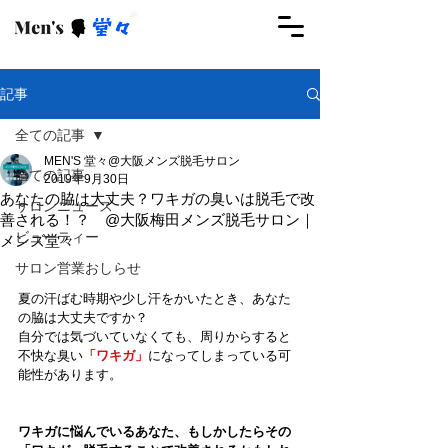
ご予約はこちらから
記事
全ての記事
MEN'S 堂々@大阪メンズ脱毛サロン
全ての記事
2019年9月30日
あなたの脇は大丈夫？ワキガの臭いは脱毛で改
サロンニュース
善される！？ @大阪梅田メンズ脱毛サロン｜
ビューティー
メンズ堂々
サロン営業おしらせ
夏の汗ばむ時期や少し汗をかいたとき、あなた
の脇は大丈夫ですか？
自分では気づいていなくても、周りからすると
不快な臭い
「ワキガ」
になってしまっている可
能性があります。
ワキガに悩んでいるあなた、もしかしたらその