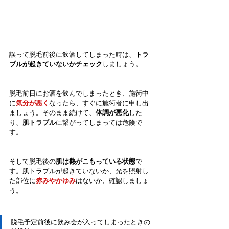
誤って脱毛前後に飲酒してしまった時は、
トラ
ブルが起きていないかチェック
しましょう。
脱毛前日にお酒を飲んでしまったとき、施術中
に
気分が悪く
なったら、すぐに施術者に申し出
ましょう。そのまま続けて、
体調が悪化
した
り、
肌トラブル
に繋がってしまっては危険で
す。
そして脱毛後の
肌は熱がこもっている状態
で
す。肌トラブルが起きていないか、光を照射し
た部位に
赤みやかゆみ
はないか、確認しましょ
う。
脱毛予定前後に飲み会が入ってしまったときの