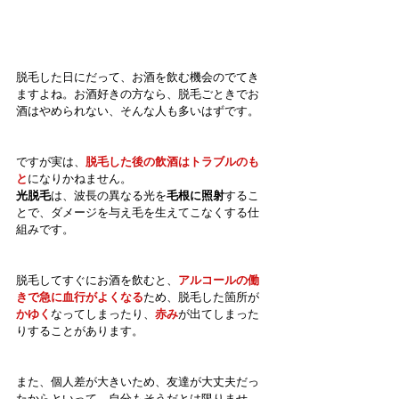
脱毛した日にだって、お酒を飲む機会のでてき
ますよね。お酒好きの方なら、脱毛ごときでお
酒はやめられない、そんな人も多いはずです。
ですが実は、
脱毛した後の飲酒はトラブルのも
と
になりかねません。
光脱毛
は、波長の異なる光を
毛根に照射
するこ
とで、ダメージを与え毛を生えてこなくする仕
組みです。
脱毛してすぐにお酒を飲むと、
アルコールの働
きで急に血行がよくなる
ため、脱毛した箇所が
かゆく
なってしまったり、
赤み
が出てしまった
りすることがあります。
また、個人差が大きいため、友達が大丈夫だっ
たからといって、自分もそうだとは限りませ