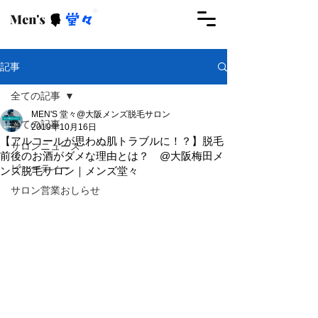
ご予約はこちらから
記事
全ての記事
MEN'S 堂々@大阪メンズ脱毛サロン
全ての記事
2019年10月16日
【アルコールが思わぬ肌トラブルに！？】脱毛
サロンニュース
前後のお酒がダメな理由とは？ @大阪梅田メ
ビューティー
ンズ脱毛サロン｜メンズ堂々
サロン営業おしらせ