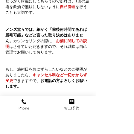
せっかく綺麗にしてもらうのであれば、1回の施
術を飲酒で無駄にしないように
自己管理
を行う
ことも大切です。
メンズ堂々では、細かく「前後何時間であれば
脱毛可能」などと言った取り決めはありませ
ん。
カウンセリングの際に、
お酒に関しての説
明
はさせていただきますので、それ以降は自己
管理でお願いしております。
もし、施術日を急にずらしたいなどのご要望が
ありましたら、
キャンセル料など一切かからず
変更
できますので、
お電話の方よろしくお願い
します。
Phone
WEB予約
@大阪梅田メンズ脱毛サロン｜メンズ堂々